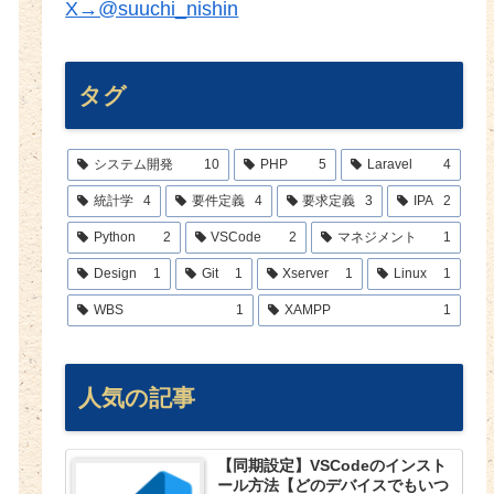
X→@suuchi_nishin
タグ
システム開発
10
PHP
5
Laravel
4
統計学
4
要件定義
4
要求定義
3
IPA
2
Python
2
VSCode
2
マネジメント
1
Design
1
Git
1
Xserver
1
Linux
1
WBS
1
XAMPP
1
人気の記事
【同期設定】VSCodeのインスト
ール方法【どのデバイスでもいつ