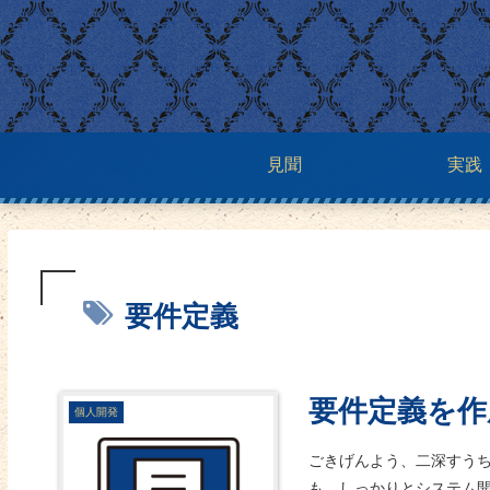
見聞
実践
要件定義
要件定義を作
個人開発
ごきげんよう、二深すう
も、しっかりとシステム