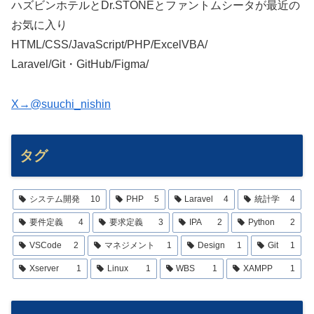
ハズビンホテルとDr.STONEとファントムシータが最近の
お気に入り
HTML/CSS/JavaScript/PHP/ExcelVBA/
Laravel/Git・GitHub/Figma/
X→@suuchi_nishin
タグ
システム開発
10
PHP
5
Laravel
4
統計学
4
要件定義
4
要求定義
3
IPA
2
Python
2
VSCode
2
マネジメント
1
Design
1
Git
1
Xserver
1
Linux
1
WBS
1
XAMPP
1