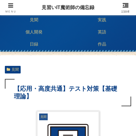
二深すうちのIT技術ブログ
見習いIT魔術師の備忘録
ＭＥＮＵ
記録者
見聞
実践
個人開発
英語
日録
作品
見聞
【応用・高度共通】テスト対策【基礎
理論】
見聞