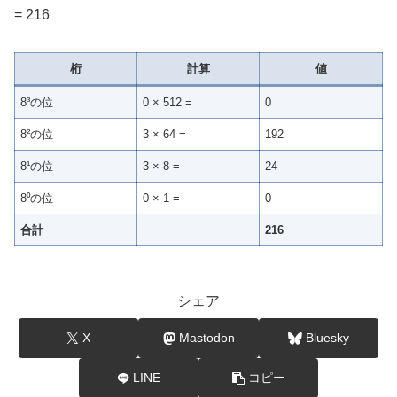
= 216
桁
計算
値
8³の位
0 × 512 =
0
8²の位
3 × 64 =
192
8¹の位
3 × 8 =
24
8⁰の位
0 × 1 =
0
合計
216
シェア
X
Mastodon
Bluesky
LINE
コピー