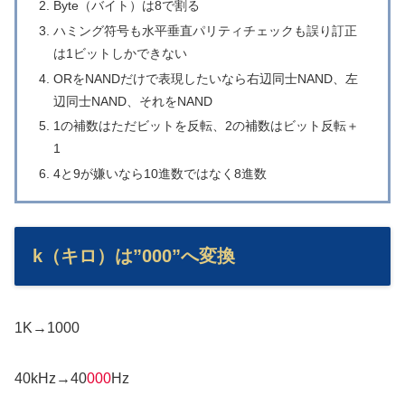
Byte（バイト）は8で割る
ハミング符号も水平垂直パリティチェックも誤り訂正
は1ビットしかできない
ORをNANDだけで表現したいなら右辺同士NAND、左
辺同士NAND、それをNAND
1の補数はただビットを反転、2の補数はビット反転＋
1
4と9が嫌いなら10進数ではなく8進数
k（キロ）は”000”へ変換
1K→1000
40kHz→40
000
Hz