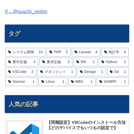
X→@suuchi_nishin
タグ
システム開発
10
PHP
5
Laravel
4
統計学
4
要件定義
4
要求定義
3
IPA
2
Python
2
VSCode
2
マネジメント
1
Design
1
Git
1
Xserver
1
Linux
1
WBS
1
XAMPP
1
人気の記事
【同期設定】VSCodeのインストール方法
【どのデバイスでもいつもの設定で】