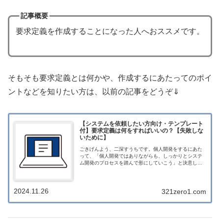
記事概要
要求定義を作成することになった人へおススメです。
そもそも要求定義とは何かや、作成するにあたってのポイ
ントなどを知りたい方は、以前の記事をどうぞ⇓
【システムを依頼したい方向け・テンプレート
付】要求定義は何をすればいいの？【失敗しな
いために】
ごきげんよう、二深すうちです。個人開発をするにあた
って、「個人開発ではありながらも、しっかりとシステ
ム開発のプロセスを踏んで形にしていこう」と決意しま
した。今回は、システム開発9つの工程の1番目【要求定
義】を詳しく学んでいこうと思います。2...
2024.11.26
321zero1.com