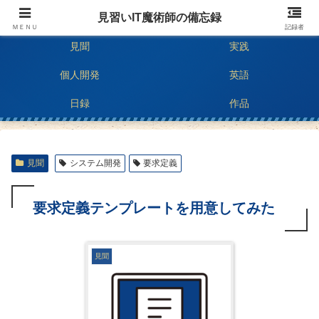
二深すうちのIT技術ブログ
見習いIT魔術師の備忘録
ＭＥＮＵ
記録者
見聞
実践
個人開発
英語
日録
作品
見聞
システム開発
要求定義
要求定義テンプレートを用意してみた
見聞